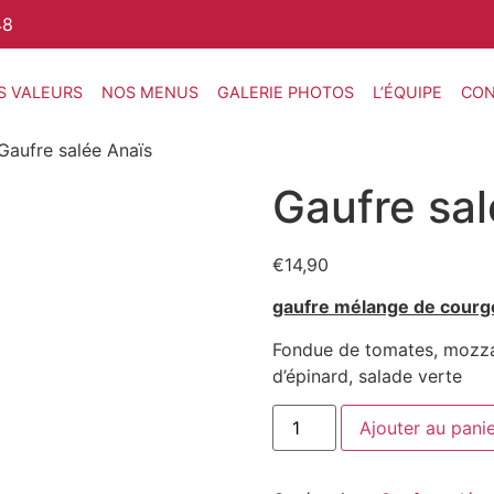
48
S VALEURS
NOS MENUS
GALERIE PHOTOS
L’ÉQUIPE
CON
Gaufre salée Anaïs
Gaufre sal
€
14,90
gaufre mélange de courge
Fondue de tomates, mozzar
d’épinard, salade verte
Ajouter au pani