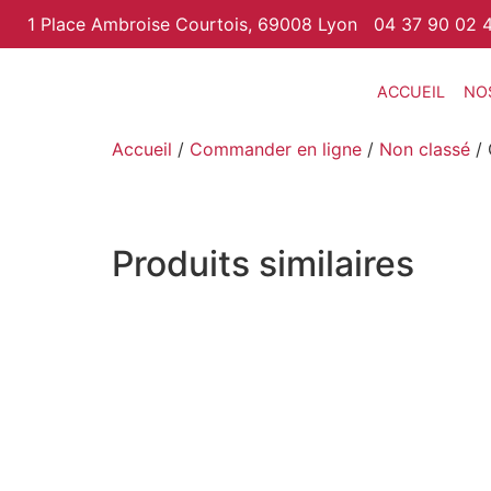
1 Place Ambroise Courtois, 69008 Lyon
04 37 90 02 
ACCUEIL
NO
Accueil
/
Commander en ligne
/
Non classé
/ 
Produits similaires