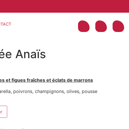
TACT
ée Anaïs
s et figues fraîches et éclats de marrons
ella, poivrons, champignons, olives, pousse
er