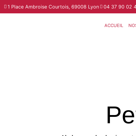
1 Place Ambroise Courtois, 69008 Lyon
04 37 90 02 
ACCUEIL
NO
Pe