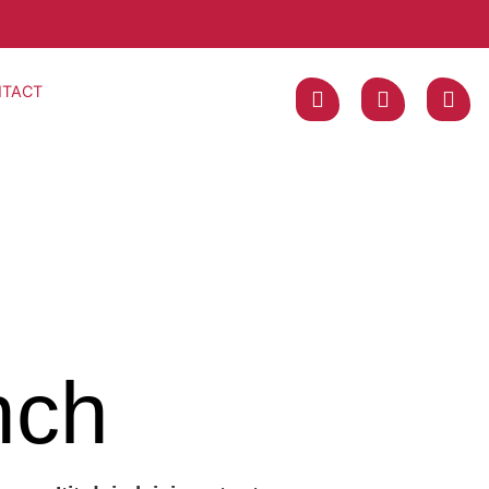
TACT
nch