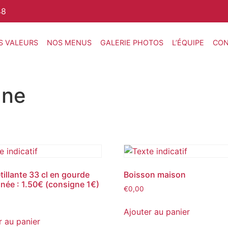
48
S VALEURS
NOS MENUS
GALERIE PHOTOS
L’ÉQUIPE
CON
gne
tillante 33 cl en gourde
Boisson maison
née : 1.50€ (consigne 1€)
€
0,00
Ajouter au panier
r au panier