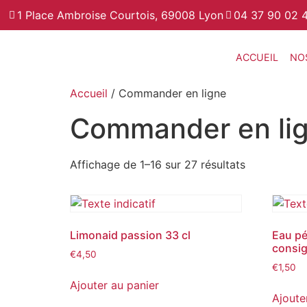
1 Place Ambroise Courtois, 69008 Lyon
04 37 90 02 
ACCUEIL
NO
Accueil
/ Commander en ligne
Commander en li
Affichage de 1–16 sur 27 résultats
Limonaid passion 33 cl
Eau pé
consig
€
4,50
€
1,50
Ajouter au panier
Ajoute